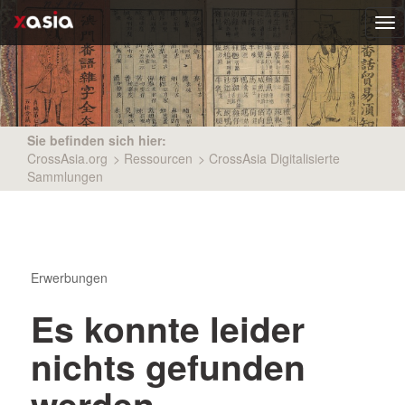
Tog
nav
Sie befinden sich hier:
CrossAsia.org
>
Ressourcen
>
CrossAsia Digitalisierte
Sammlungen
Erwerbungen
Es konnte leider
nichts gefunden
werden