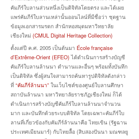
คัมภีร์ใบลานส่วนหนึ่งเป็นดิจิทัลโดยตรง และได้เผย
แพร่คัมภีร์ใบลานเหล่านั้นออนไลน์ที่มีชื่อว่า ชุดฐาน
ข้อมูลเอกสารมรดก สำนักหอสมุดมหาวิทยาลัย
เชียงใหม่
(CMUL Digital Heritage Collection)
ตั้งแต่ปี ค.ศ. 2005 เป็นต้นมา
École française
d’Extrême-Orient (EFEO)
ได้ดำเนินการสร้างบัญชี
คัมภีร์ใบลานล้านนา ตำนานและอื่นๆ พร้อมทั้งบันทึก
เป็นดิจิทัล ซึ่งผู้สนใจสามารถค้นหารูปดิจิทัลดังกล่าว
ที่
“คัมภีร์ล้านนา”
ในเว็บไซต์ของศูนย์ใบลานศึกษา
สถาบันล้านนา มหาวิทยาลัยราชภัฏเชียงใหม่ ก็ได้
ดำเนินการสร้างบัญชีคัมภีร์ใบลานล้านนาจำนวน
มาก และบันทึกด้วยระบบดิจิทัล โดยเฉพาะคัมภีร์ใบ
ลานที่เกี่ยวข้องกับคัมภีร์ล้านนาคือ ไทยเขิน (รัฐฉาน
ประเทศเมียนมาร์) กับไทยลื้อ (สิบสองปันนา มณฑลยู