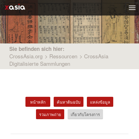
To
nav
Sie befinden sich hier:
CrossAsia.org
>
Ressourcen
>
CrossAsia
Digitalisierte Sammlungen
หน้าหลัก
ค้นหาต้นฉบับ
แหล่งข้อมูล
รวมภาพถ่าย
เกี่ยวกับโครงการ