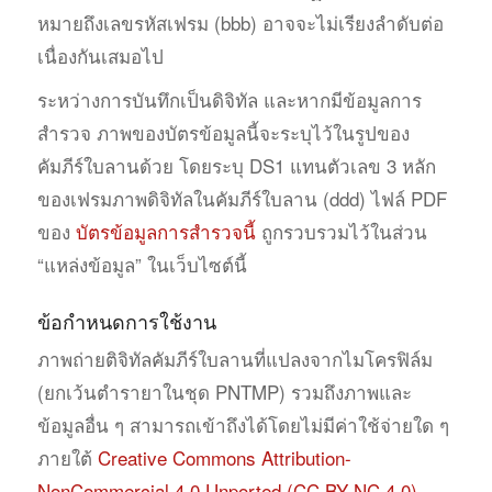
หมายถึงเลขรหัสเฟรม (bbb) อาจจะไม่เรียงลำดับต่อ
เนื่องกันเสมอไป
ระหว่างการบันทึกเป็นดิจิทัล และหากมีข้อมูลการ
สำรวจ ภาพของบัตรข้อมูลนี้จะระบุไว้ในรูปของ
คัมภีร์ใบลานด้วย โดยระบุ DS1 แทนตัวเลข 3 หลัก
ของเฟรมภาพดิจิทัลในคัมภีร์ใบลาน (ddd) ไฟล์ PDF
ของ
บัตรข้อมูลการสำรวจนี้
ถูกรวบรวมไว้ในส่วน
“แหล่งข้อมูล” ในเว็บไซต์นี้
ข้อกำหนดการใช้งาน
ภาพถ่ายติจิทัลคัมภีร์ใบลานที่แปลงจากไมโครฟิล์ม
(ยกเว้นตำรายาในชุด PNTMP) รวมถึงภาพและ
ข้อมูลอื่น ๆ สามารถเข้าถึงได้โดยไม่มีค่าใช้จ่ายใด ๆ
ภายใต้
Creative Commons Attribution-
NonCommercial 4.0 Unported (CC BY-NC 4.0)