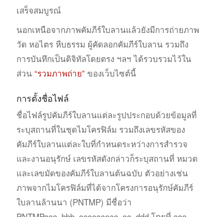
เสร็จสมบูรณ์
นอกเหนือจากภาพคัมภีร์ใบลานแล้วยังมีการถ่ายภาพ
วัด หอไตร หีบธรรม ผู้คัดลอกคัมภีร์ใบลาน รวมถึง
การบันทึกเป็นดิจิทัลโดยตรง ฯลฯ ได้รวบรวมไว้ใน
ส่วน
“รวมภาพถ่าย”
ของเว็บไซต์นี้
การตั้งชื่อไฟล์
ชื่อไฟล์รูปคัมภีร์ใบลานแต่ละรูปประกอบด้วยข้อมูลที่
ระบุสถานที่ในชุดไมโครฟิล์ม รวมถึงเลขรหัสของ
คัมภีร์ใบลานแต่ละใบที่กำหนดระหว่างการสำรวจ
และงานอนุรักษ์ เลขรหัสดังกล่าวก็ระบุสถานที่ หมวด
และเลขมัดของคัมภีร์ใบลานต้นฉบับ ตัวอย่างเช่น
ภาพจากไมโครฟิล์มที่ได้จากโครงการอนุรักษ์คัมภีร์
ใบลานล้านนา (PNTMP) มีชื่อว่า
PNTMPaaa_bbb_ccccccccc_cc_ddd โดยที่ aaa