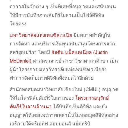
อาวาสในวัดต่าง ๆ เป็นพิเศษที่อนุญาตและสนับสนุน
ให้มีการบันทึกภาพคัมภีร์ใบลานเป็นไฟล์ดิจิทัล
โดยตรง
มหาวิทยาลัยแห่งเพนซิลเวเนีย
มีบทบาทสำคัญใน
การจัดหา และบริหารเงินทุนสนับสนุนโครงการจาก
สหรัฐอเมริกา โดยมี
จัสติน แม็คแดเนี่ยล (Justin
McDaniel)
ศาสตราจารย์ สาขาวิชาศาสนศึกษา เป็น
ผู้นำโครงการ มหาวิทยาลัยแห่งเพนซิลเวเนียยัง
ทำการจัดเก็บภาพดิจิทัลทั้งหมดไว้อีกด้วย
สำนักหอสมุดมหาวิทยาลัยเชียงใหม่ (CMUL) อนุญาต
ให้ไมโครฟิล์มคัมภีร์ใบลานของ
โครงการอนุรักษ์
คัมภีร์ใบลานล้านนา
ได้บันทึกเป็นดิจิทัล และยัง
อนุญาตให้เผยแพร่ภาพเหล่านั้นในหอสมุดดิจิทัลอย่าง
เสรีภายใต้ครีเอทีฟ คอมมอนส์ แอ็ดทริบิ