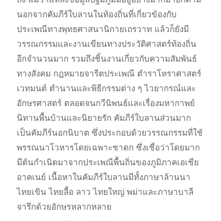
นอกจากคัมภีร์ใบลานในท้องถิ่นที่เกี่ยวข้องกับ
ประเพณีทางพุทธศาสนานิกายเถรวาท แล้วก็ยังมี
วรรณกรรมและงานเขียนทางประวัติศาสตร์ท้องถิ่น
อีกจำนวนมาก รวมถึงชิ้นงานเกี่ยวกับความสัมพันธ์
ทางสังคม กฎหมายจารีตประเพณี ตำราโหราศาสตร์
เวทมนต์ ตำนานและพิธีกรรมต่าง ๆ ไวยากรณ์และ
อักษรศาสตร์ ตลอดจนกวีนิพนธ์และเรื่องมหากาพย์
นิทานพื้นบ้านและนิยายรัก คัมภีร์ใบลานส่วนมาก
เป็นคัมภีร์นอกนิบาต ซึ่งประกอบด้วยวรรณกรรมที่ใช้
พรรณนาโวหารโดยเฉพาะชาดก ซึ่งเชื่อว่าโดยมาก
มีต้นกำเนิดมาจากประเพณีพื้นถิ่นของภูมิภาคเอเชีย
อาคเนย์ เนื้อหาในคัมภีร์ใบลานมีทั้งภาษาล้านนา
ไทยเขิน ไทยลื้อ ลาว ไทยใหญ่ พม่าและภาษาบาลี
จารึกด้วยอักษรหลากหลาย