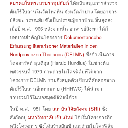
สมาคมในพระบรมราชูปถัมภ์
ได้สนับสนุนการสำรวจ
คัมภีร์ใบลานในวัดไหล่หิน จังหวัดลำปาง โดยอาจาร
ย์สิงฆะ วรรณสัย ซึ่งเป็นปราชญ์ชาวบ้าน สิ้นสุดลง
เมื่อปี ค.ศ. 1966 หลังจากนั้น อาจารย์สิงฆะ ได้มี
บทบาทสำคัญในโครงการ
Dokumentarische
Erfassung literarischer Materialien in den
Nordprovinzen Thailands (DELMN)
ซึ่งดำเนืนการ
โดยฮารัลด์ ฮุนดีอุส (Harald Hundius) ในช่วงต้น
ทศวรรษที่ 1970 ภาพถ่ายไมโครฟิล์มที่ได้จาก
โครงการ DELMN รวมถึงสมุดตัวเขียนที่คัดลอกจาก
คัมภีร์ใบลานอีกมากมาย (HHHWC) ได้นำมา
รวบรวมไว้ในหอสมุดดิจิทัลนี้ด้วย
ในปี ค.ศ. 1981 โดย
สถาบันวิจัยสังคม (SRI)
ซึ่ง
สังกัดอยู่
มหาวิทยาลัยเชียงใหม่
ได้เรี่มโครงการอีก
หนึ่งโครงการ ซึ่งได้สร้างบัญชี และถ่ายไมโครฟิล์ม